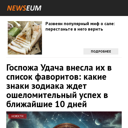
Развеян популярный миф о сале:
перестаньте в него верить
ПОДРОБНЕЕ
Госпожа Удача внесла их в
список фаворитов: какие
знаки зодиака ждет
ошеломительный успех в
ближайшие 10 дней
НОВОСТИ