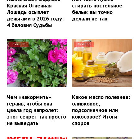
Красная Огненная
стирать постельное
Лошадь осыплет
белье: вы точно
деньгами в 2026 году:
делали не так
4 баловня Судьбы
ЛУЧШЕЕ
ЛУЧШЕЕ
Чем «накормить»
Какое масло полезнее:
герань, чтобы она
оливковое,
цвела год напролет:
подсолнечное или
этот секрет так просто
кокосовое? Итоги
не выведать
споров