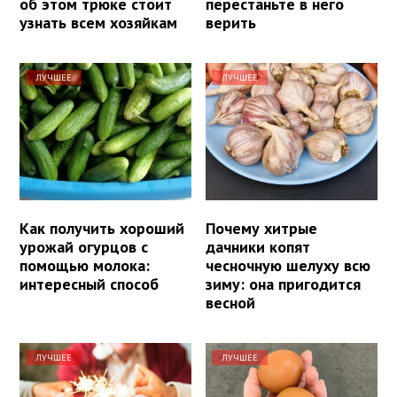
об этом трюке стоит
перестаньте в него
узнать всем хозяйкам
верить
ЛУЧШЕЕ
ЛУЧШЕЕ
Как получить хороший
Почему хитрые
урожай огурцов с
дачники копят
помощью молока:
чесночную шелуху всю
интересный способ
зиму: она пригодится
весной
ЛУЧШЕЕ
ЛУЧШЕЕ