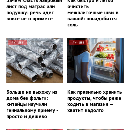
Зачем класть лавровый
Как быстро и легко
лист под матрас или
очистить
подушку: речь идет
межплиточные швы в
вовсе не о примете
ванной: понадобится
соль
ЛУЧШЕЕ
ЛУЧШЕЕ
Больше не выхожу из
Как правильно хранить
дома без фольги:
продукты, чтобы реже
китайцы научили
ходить в магазин —
гениальному приему -
хватит надолго
просто и дешево