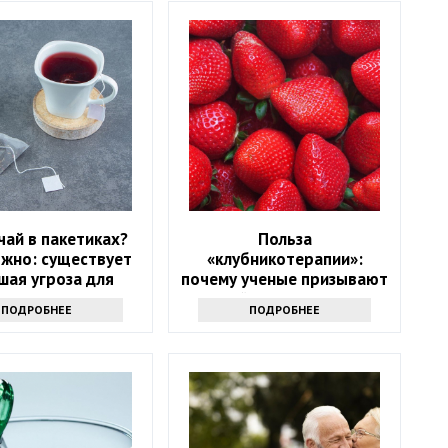
чай в пакетиках?
Польза
жно: существует
«клубникотерапии»:
шая угроза для
почему ученые призывают
здоровья
людей в возрасте 50+
ПОДРОБНЕЕ
ПОДРОБНЕЕ
налегать на эту ягоду