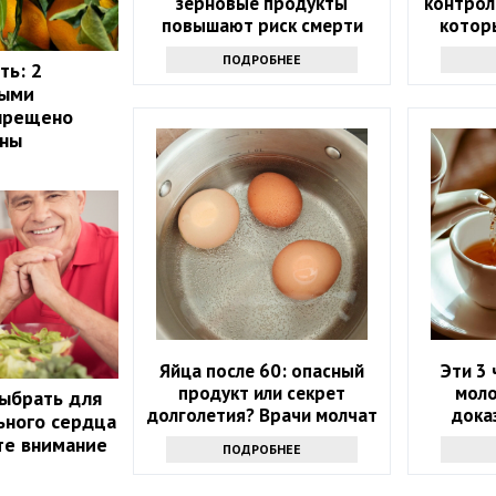
зерновые продукты
контрол
повышают риск смерти
котор
которы
ПОДРОБНЕЕ
ть: 2
рыми
апрещено
ины
Яйца после 60: опасный
Эти 3 
продукт или секрет
моло
ыбрать для
долголетия? Врачи молчат
дока
льного сердца
те внимание
ПОДРОБНЕЕ