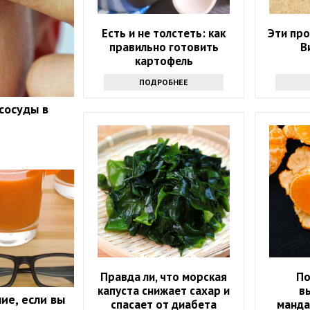
Есть и не толстеть: как
Эти пр
правильно готовить
В
картофель
ПОДРОБНЕЕ
сосуды в
Правда ли, что морская
По
капуста снижает сахар и
в
ие, если вы
спасает от диабета
манда