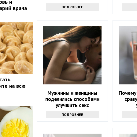
овь и
лучше з
ПОДРОБНЕЕ
арий врача
тать
ите на всю
Мужчины и женщины
Почему 
поделились способами
сраз
улучшить секс
ПОДРОБНЕЕ