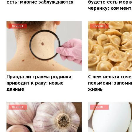
есть: многие заблуждаются
будете есть морк
чернику: коммент
ЛУЧШЕЕ
ЛУЧШЕЕ
Правда ли травма родинки
С чем нельзя соче
приводит к раку: новые
пельмени: запомн
данные
жизнь
ЛУЧШЕЕ
ЛУЧШЕЕ