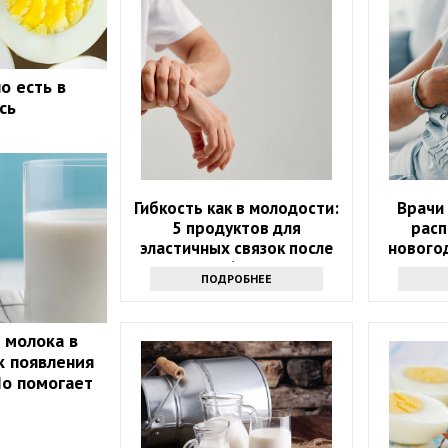
о есть в
сь
Гибкость как в молодости:
Врачи
5 продуктов для
расп
эластичных связок после
нового
60
ПОДРОБНЕЕ
 молока в
к появления
Но помогает