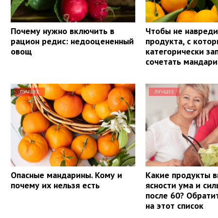
Почему нужно включить в
Чтобы не навреди
рацион редис: недооцененный
продукта, с кото
овощ
категорически з
сочетать мандар
ЛУЧШЕЕ
ЛУЧШЕЕ
Опасные мандарины. Кому и
Какие продукты в
почему их нельзя есть
ясности ума и си
после 60? Обрати
на этот список