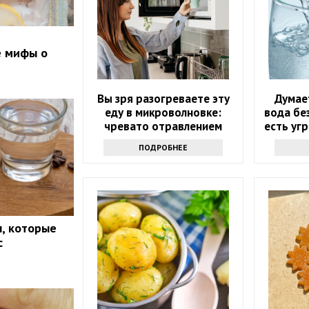
е мифы о
Вы зря разогреваете эту
Думае
еду в микроволновке:
вода бе
чревато отравлением
есть уг
ПОДРОБНЕЕ
, которые
с