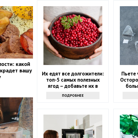
лости: какой
 крадет вашу
Их едят все долгожители:
Пьете 
у
топ-5 самых полезных
Осторо
ягод – добавьте их в
боль
рацион в июне
ПОДРОБНЕЕ