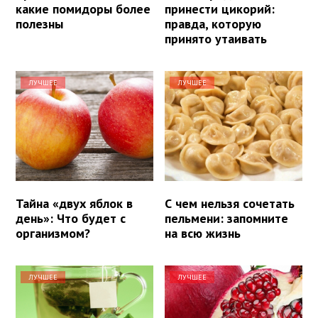
какие помидоры более
принести цикорий:
полезны
правда, которую
принято утаивать
ЛУЧШЕЕ
ЛУЧШЕЕ
Тайна «двух яблок в
С чем нельзя сочетать
день»: Что будет с
пельмени: запомните
организмом?
на всю жизнь
ЛУЧШЕЕ
ЛУЧШЕЕ