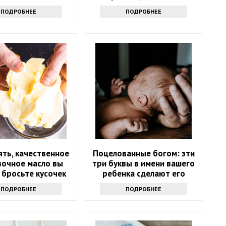
отказаться
хочется
ПОДРОБНЕЕ
ПОДРОБНЕЕ
ять, качественное
Поцелованные богом: эти
вочное масло вы
три буквы в имени вашего
 бросьте кусочек
ребенка сделают его
кта именно туда
счастливым
ПОДРОБНЕЕ
ПОДРОБНЕЕ