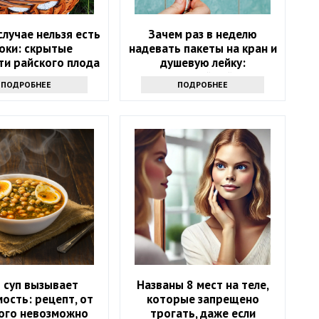
случае нельзя есть
Зачем раз в неделю
оки: скрытые
надевать пакеты на кран и
ти райского плода
душевую лейку:
интересный лайфхак
ПОДРОБНЕЕ
ПОДРОБНЕЕ
 суп вызывает
Названы 8 мест на теле,
ость: рецепт, от
которые запрещено
ого невозможно
трогать, даже если