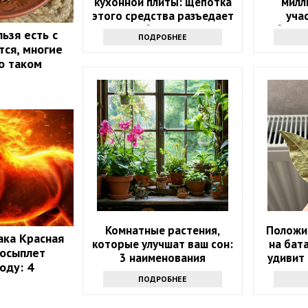
кухонной плиты: щепотка
милл
этого средства разъедает
уча
любую грязь
объяви
ьзя есть с
ПОДРОБНЕЕ
тся, многие
о таком
Комнатные растения,
Положи
ака Красная
которые улучшат ваш сон:
на бат
 осыплет
3 наименования
удивит 
оду: 4
ПОДРОБНЕЕ