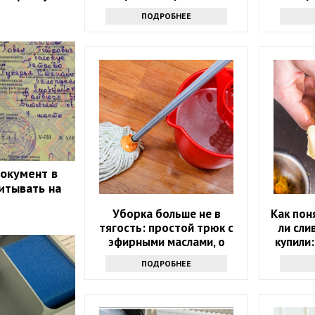
знают только самые
ПОДРОБНЕЕ
продвинутые хозяйки
документ в
итывать на
Уборка больше не в
Как пон
тягость: простой трюк с
ли сли
эфирными маслами, о
купили:
котором мало кто знает
проду
ПОДРОБНЕЕ