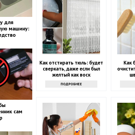
ку для
ную машину:
едство
Как отстирать тюль: будет
Как 
сверкать, даже если был
очисти
желтый как воск
шв
пон
ПОДРОБНЕЕ
обы
нник сам
р