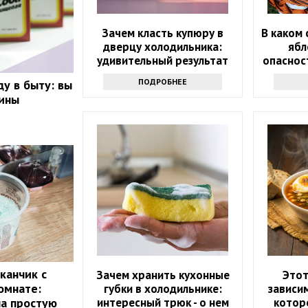
Зачем класть купюру в
В каком 
дверцу холодильника:
ябл
удивительный результат
опаснос
ПОДРОБНЕЕ
ду в быту: вы
вины
канчик с
Зачем хранить кухонные
Этот
омнате:
губки в холодильнике:
зависим
интересный трюк - о нем
котор
ла простую