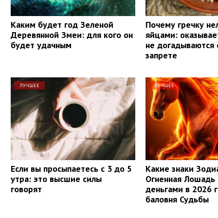
Каким будет год Зеленой
Почему гречку нел
Деревянной Змеи: для кого он
яйцами: оказывае
будет удачным
не догадываются 
запрете
ЛУЧШЕЕ
ЛУЧШЕЕ
Если вы просыпаетесь с 3 до 5
Какие знаки Зоди
утра: это высшие силы
Огненная Лошадь
говорят
деньгами в 2026 г
баловня Судьбы