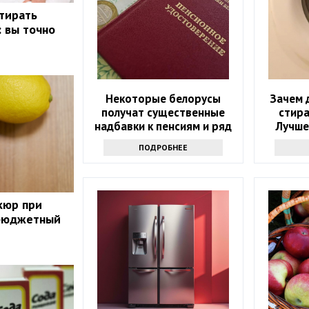
стирать
: вы точно
Некоторые белорусы
Зачем 
получат существенные
стир
надбавки к пенсиям и ряд
Лучше
льгот
ПОДРОБНЕЕ
кюр при
бюджетный