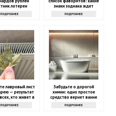
иардов рублей
список фаворитов: какие
стник лотереи
знаки зодиака ждет
лся через девять
ошеломительный успех в
ПОДРОБНЕЕ
ПОДРОБНЕЕ
месяцев
ближайшие 10 дней
те лавровый лист
Забудьте о дорогой
арею — результат
химии: одно простое
всех, кто живет в
средство вернет ванне
квартире
белизну за 10 минут
ПОДРОБНЕЕ
ПОДРОБНЕЕ